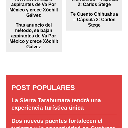
Te Cuento Chihuahua
– Cápsula 2: Carlos
Tras anuncio del
Stege
método, se bajan
aspirantes de Va Por
México y crece Xóchilt
Gálvez
POST POPULARES
La Sierra Tarahumara tendrá una
experiencia turística única
Dos nuevos puentes fortalecen el