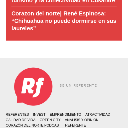
turismo y la conectividad en Cusárare
Corazon del norte| René Espinosa:
“Chihuahua no puede dormirse en sus
laureles”
SÉ UN REFERENTE
REFERENTES
INVEST
EMPRENDIMIENTO
ATRACTIVIDAD
CALIDAD DE VIDA
GREEN CITY
ANÁLISIS Y OPINIÓN
CORAZÓN DEL NORTE PODCAST
REFERENTE