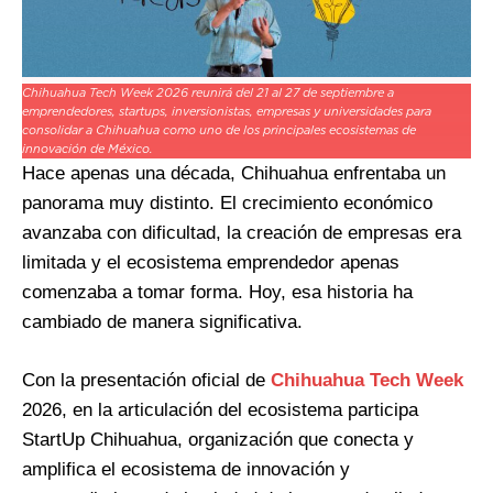
Chihuahua Tech Week 2026 reunirá del 21 al 27 de septiembre a
emprendedores, startups, inversionistas, empresas y universidades para
consolidar a Chihuahua como uno de los principales ecosistemas de
innovación de México.
Hace apenas una década, Chihuahua enfrentaba un
panorama muy distinto. El crecimiento económico
avanzaba con dificultad, la creación de empresas era
limitada y el ecosistema emprendedor apenas
comenzaba a tomar forma. Hoy, esa historia ha
cambiado de manera significativa.
Con la presentación oficial de
Chihuahua Tech Week
2026, en la articulación del ecosistema participa
StartUp Chihuahua, organización que conecta y
amplifica el ecosistema de innovación y