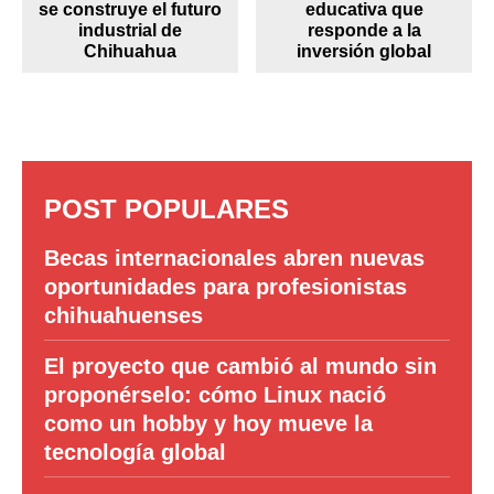
se construye el futuro
educativa que
industrial de
responde a la
Chihuahua
inversión global
POST POPULARES
Becas internacionales abren nuevas
oportunidades para profesionistas
chihuahuenses
El proyecto que cambió al mundo sin
proponérselo: cómo Linux nació
como un hobby y hoy mueve la
tecnología global