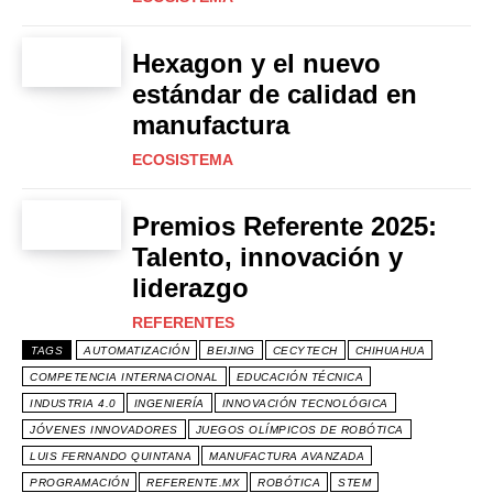
Hexagon y el nuevo
estándar de calidad en
manufactura
ECOSISTEMA
Premios Referente 2025:
Talento, innovación y
liderazgo
REFERENTES
TAGS
AUTOMATIZACIÓN
BEIJING
CECYTECH
CHIHUAHUA
COMPETENCIA INTERNACIONAL
EDUCACIÓN TÉCNICA
INDUSTRIA 4.0
INGENIERÍA
INNOVACIÓN TECNOLÓGICA
JÓVENES INNOVADORES
JUEGOS OLÍMPICOS DE ROBÓTICA
LUIS FERNANDO QUINTANA
MANUFACTURA AVANZADA
PROGRAMACIÓN
REFERENTE.MX
ROBÓTICA
STEM