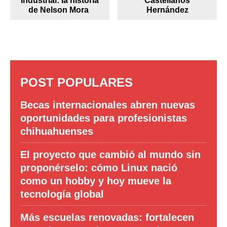
industrial: la historia
Castellanos
de Nelson Mora
Hernández
POST POPULARES
Becas internacionales abren nuevas
oportunidades para profesionistas
chihuahuenses
El proyecto que cambió al mundo sin
proponérselo: cómo Linux nació
como un hobby y hoy mueve la
tecnología global
Más escuelas renovadas: fortalecen